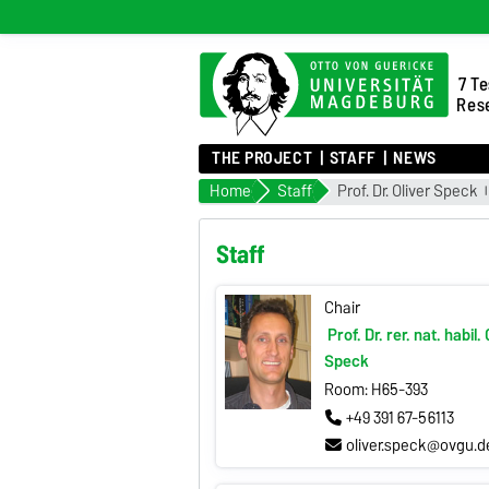
7 Te
Rese
THE PROJECT
STAFF
NEWS
Home
Staff
Prof. Dr. Oliver Speck
Staff
Chair
Prof. Dr. rer. nat. habil.
Speck
Room: H65-393
+49 391 67-56113
oliver.speck@ovgu.d