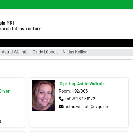
sla MRI
arch Infrastructure
Astrid Wollrab
Cindy Lübeck
Niklas Kelling
Dipl.-Ing. Astrid Wollrab
 Oliver
Room: H92/005
+49 391 67-56122
astrid.wollrab@ovgu.de
e