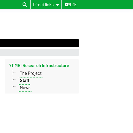
Direct links
DE
7T MRI Research Infrastructure
The Project
Staff
News