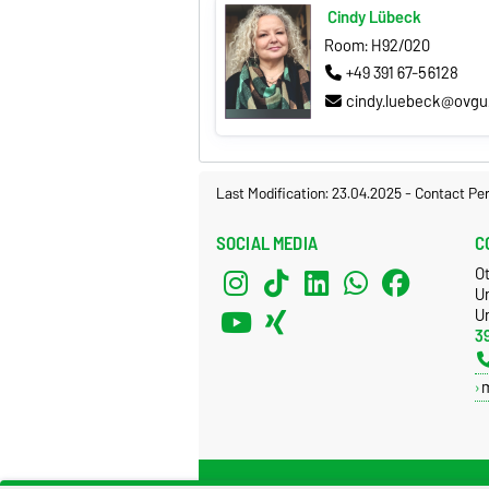
Cindy Lübeck
Room: H92/020
+49 391 67-56128
cindy.luebeck@ovgu
Last Modification: 23.04.2025
-
Contact Pe
SOCIAL MEDIA
C
O
U
Un
3