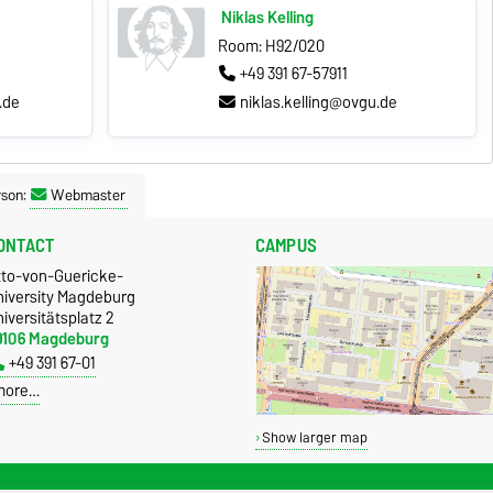
Niklas Kelling
Room: H92/020
+49 391 67-57911
.de
niklas.kelling@ovgu.de
rson:
Webmaster
ONTACT
CAMPUS
tto-von-Guericke-
niversity Magdeburg
iversitätsplatz 2
9106 Magdeburg
+49 391 67-01
more…
Show larger map