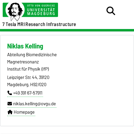
7 Tesla MRI
Research Infrastructure
Niklas Kelling
Abteilung Biomedizinische
Magnetresonanz
Institut für Physik (IfP)
Leipziger Str. 44, 39120
Magdeburg, H92/020
+49 391 67-57911
niklas.kelling@ovgu.de
Homepage