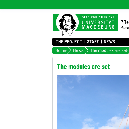
7 Te
Rese
THE PROJECT
STAFF
NEWS
Home
News
The modules are set
The modules are set