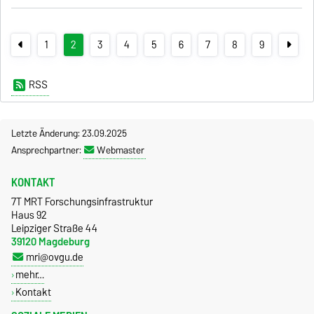
1
2
3
4
5
6
7
8
9
RSS
Letzte Änderung: 23.09.2025
Ansprechpartner:
Webmaster
KONTAKT
7T MRT Forschungsinfrastruktur
Haus 92
Leipziger Straße 44
39120 Magdeburg
mri@ovgu.de
mehr…
Kontakt