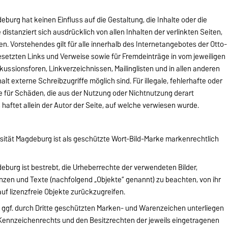
burg hat keinen Einfluss auf die Gestaltung, die Inhalte oder die
 distanziert sich ausdrücklich von allen Inhalten der verlinkten Seiten,
n. Vorstehendes gilt für alle innerhalb des Internetangebotes der Otto-
setzten Links und Verweise sowie für Fremdeinträge in vom jeweiligen
ussionsforen, Linkverzeichnissen, Mailinglisten und in allen anderen
t externe Schreibzugriffe möglich sind. Für illegale, fehlerhafte oder
e für Schäden, die aus der Nutzung oder Nichtnutzung derart
haftet allein der Autor der Seite, auf welche verwiesen wurde.
sität Magdeburg ist als geschützte Wort-Bild-Marke markenrechtlich
eburg ist bestrebt, die Urheberrechte der verwendeten Bilder,
en und Texte (nachfolgend „Objekte“ genannt) zu beachten, von ihr
auf lizenzfreie Objekte zurückzugreifen.
 ggf. durch Dritte geschützten Marken- und Warenzeichen unterliegen
Kennzeichenrechts und den Besitzrechten der jeweils eingetragenen