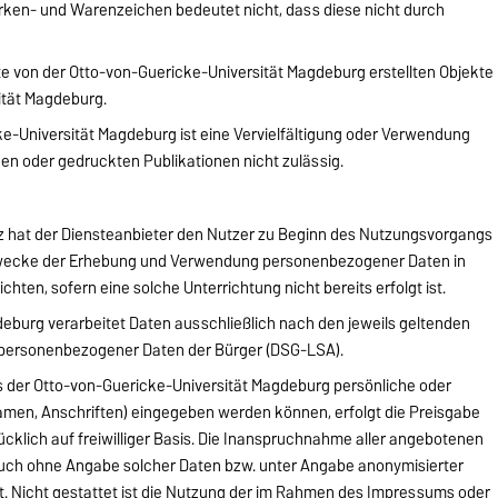
rken- und Warenzeichen bedeutet nicht, dass diese nicht durch
ite von der Otto-von-Guericke-Universität Magdeburg erstellten Objekte
sität Magdeburg.
-Universität Magdeburg ist eine Vervielfältigung oder Verwendung
hen oder gedruckten Publikationen nicht zulässig.
tz hat der Diensteanbieter den Nutzer zu Beginn des Nutzungsvorgangs
Zwecke der Erhebung und Verwendung personenbezogener Daten in
chten, sofern eine solche Unterrichtung nicht bereits erfolgt ist.
eburg verarbeitet Daten ausschließlich nach den jeweils geltenden
 personenbezogener Daten der Bürger (DSG-LSA).
s der Otto-von-Guericke-Universität Magdeburg persönliche oder
amen, Anschriften) eingegeben werden können, erfolgt die Preisgabe
cklich auf freiwilliger Basis. Die Inanspruchnahme aller angebotenen
 auch ohne Angabe solcher Daten bzw. unter Angabe anonymisierter
. Nicht gestattet ist die Nutzung der im Rahmen des Impressums oder