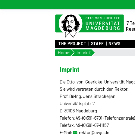
7 Te
Rese
THE PROJECT
STAFF
NEWS
Home
Imprint
Imprint
Die Otto-von-Guericke-Universität Magd
Sie wird vertreten durch den Rektor:
Prof. Dr.-Ing. Jens Strackeljan
Universitätsplatz 2
D-39106 Magdeburg
Telefon: 49-(0)391-6701 (Telefonzentrale
Telefax: 49-(0)391-67-11157
E-Mail:
rektor@ovgu.de