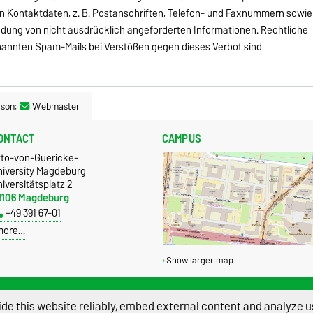
en Kontaktdaten, z. B. Postanschriften, Telefon- und Faxnummern sowie
ndung von nicht ausdrücklich angeforderten Informationen. Rechtliche
nannten Spam-Mails bei Verstößen gegen dieses Verbot sind
rson:
Webmaster
ONTACT
CAMPUS
tto-von-Guericke-
niversity Magdeburg
iversitätsplatz 2
9106 Magdeburg
+49 391 67-01
more…
Show larger map
de this website reliably, embed external content and analyze us