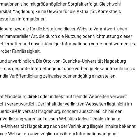
rmationen sind mit größtmöglicher Sorgfalt erfolgt. Gleichwohl
sität Magdeburg keine Gewähr für die Aktualität, Korrektheit,
gestellten Informationen.
eburg bzw. die für die Erstellung dieser Website Verantwortlichen
er immaterieller Art, die durch die Nutzung oder Nichtnutzung dieser
ehlerhafter und unvollständiger Informationen verursacht wurden, es
grober Fahrlässigkeit.
d und unverbindlich. Die Otto-von-Guericke-Universität Magdeburg
n oder das gesamte Internetangebot ohne vorherige Bekanntmachung zu
 die Veröffentlichung zeitweise oder endgültig einzustellen.
ät Magdeburg direkt oder indirekt auf fremde Webseiten verweist
nicht verantwortlich. Der Inhalt der verlinkten Webseiten liegt nicht im
ericke-Universität Magdeburg, sondern ausschließlich bei den
r Verlinkung waren auf diesen Websites keine illegalen Inhalte
ke-Universität Magdeburg nach der Verlinkung illegale Inhalte bekannt
remde Webseiten unverzüglich aus ihrem Informationsangebot