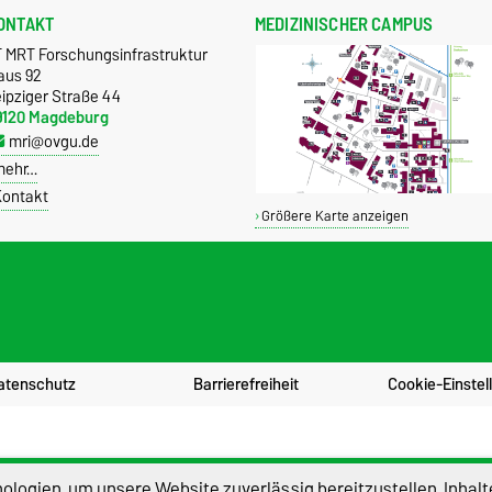
ONTAKT
MEDIZINISCHER CAMPUS
T MRT Forschungsinfrastruktur
aus 92
ipziger Straße 44
9120 Magdeburg
mri@ovgu.de
mehr…
ontakt
Größere Karte anzeigen
atenschutz
Barrierefreiheit
Cookie-Einstel
logien, um unsere Website zuverlässig bereitzustellen, Inhalt