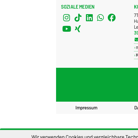
SOZIALE MEDIEN
K
7
H
Le
3
K
Impressum
D
Wir verwenden Cookies und vergleichbare Techno