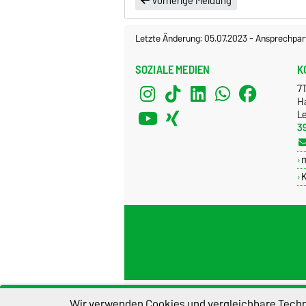
Vorherige Meldung
Letzte Änderung: 05.07.2023
-
Ansprechpar
SOZIALE MEDIEN
K
7
H
Le
3
K
Impressum
D
Wir verwenden Cookies und vergleichbare Techno