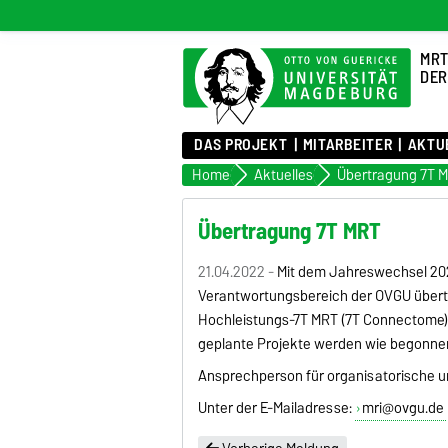
MRT
DER
DAS PROJEKT
MITARBEITER
AKTU
Home
Aktuelles
Übertragung 7T 
Übertragung 7T MRT
21.04.2022 -
Mit dem Jahreswechsel 202
Verantwortungsbereich der OVGU übert
Hochleistungs-7T MRT (7T Connectome) 
geplante Projekte werden wie begonnen
Ansprechperson für organisatorische und
Unter der E-Mailadresse:
mri@ovgu.de