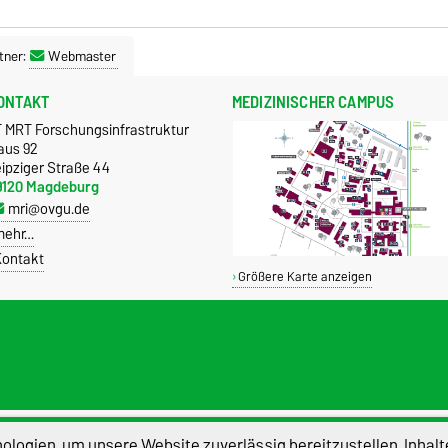
tner:
Webmaster
ONTAKT
MEDIZINISCHER CAMPUS
T MRT Forschungsinfrastruktur
aus 92
ipziger Straße 44
9120 Magdeburg
mri@ovgu.de
mehr…
ontakt
Größere Karte anzeigen
atenschutz
Barrierefreiheit
Cookie-Einstel
logien, um unsere Website zuverlässig bereitzustellen, Inhalt