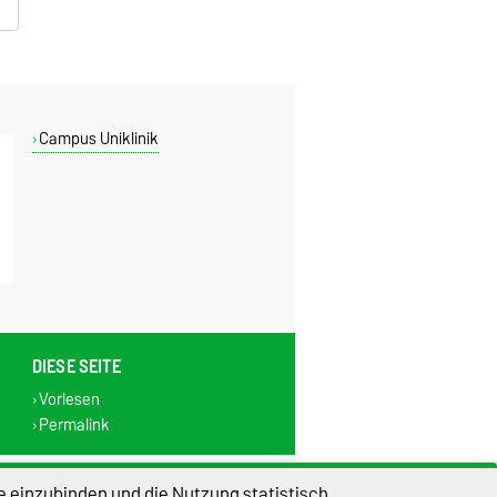
Campus Uniklinik
DIESE SEITE
Vorlesen
Permalink
lungen
Sitemap
e einzubinden und die Nutzung statistisch